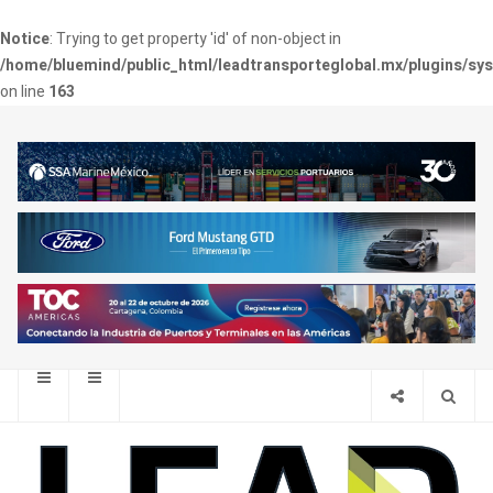
Notice
: Trying to get property 'id' of non-object in
/home/bluemind/public_html/leadtransporteglobal.mx/plugins/sy
on line
163