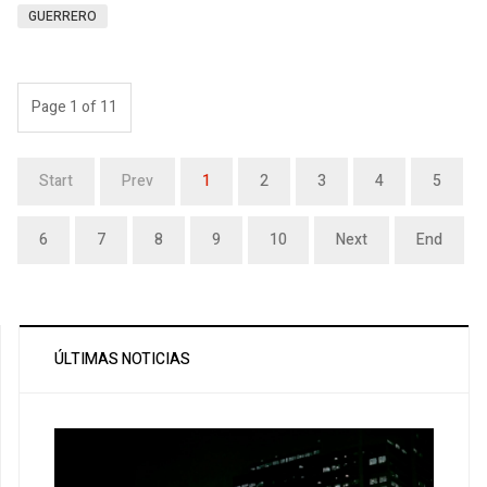
GUERRERO
Page 1 of 11
Start
Prev
1
2
3
4
5
6
7
8
9
10
Next
End
ÚLTIMAS NOTICIAS