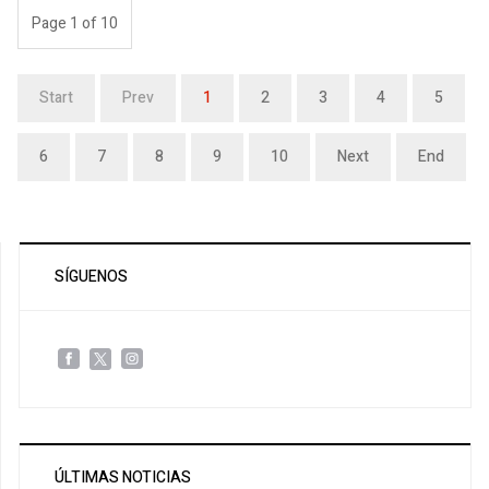
Page 1 of 10
Start
Prev
1
2
3
4
5
6
7
8
9
10
Next
End
SÍGUENOS
ÚLTIMAS NOTICIAS