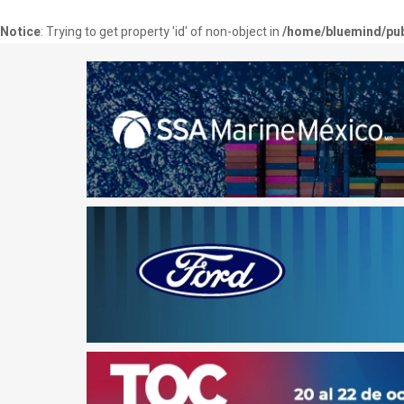
Notice
: Trying to get property 'id' of non-object in
/home/bluemind/pub