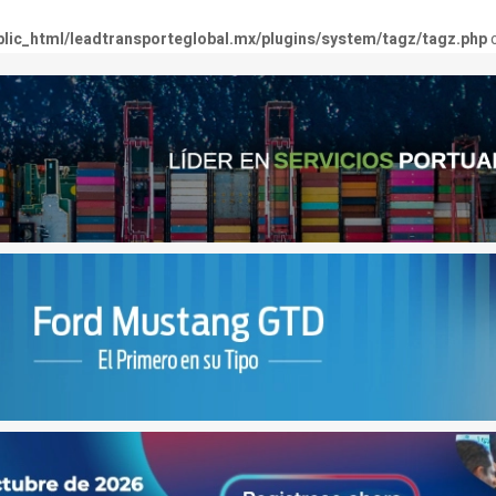
lic_html/leadtransporteglobal.mx/plugins/system/tagz/tagz.php
o