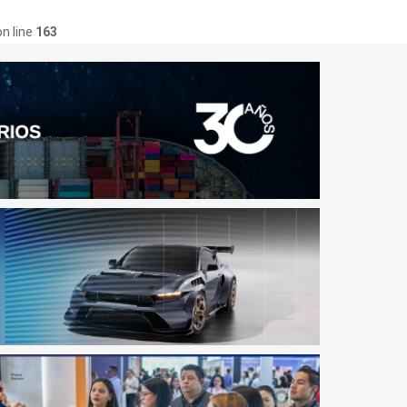
n line
163