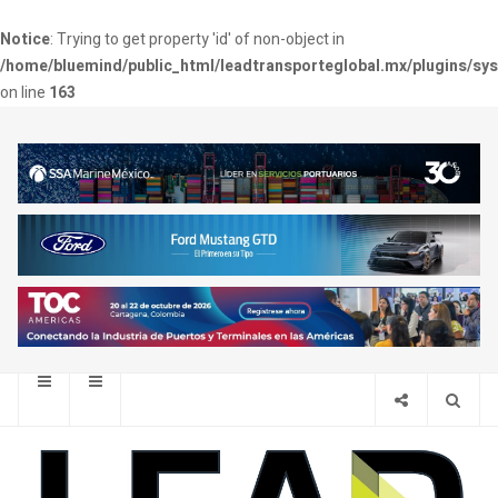
Notice
: Trying to get property 'id' of non-object in
/home/bluemind/public_html/leadtransporteglobal.mx/plugins/sy
on line
163