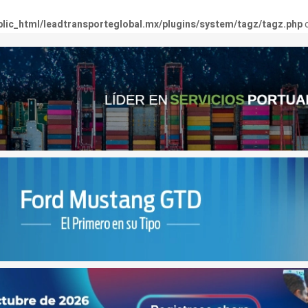
lic_html/leadtransporteglobal.mx/plugins/system/tagz/tagz.php
o