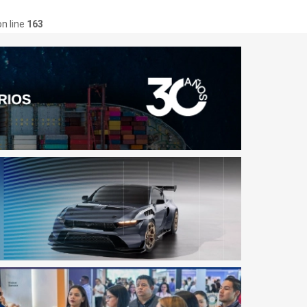
n line
163