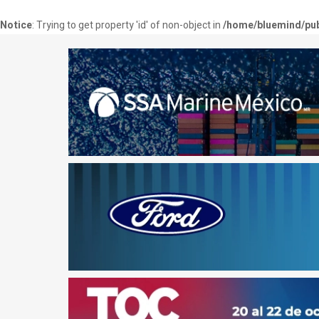
Notice
: Trying to get property 'id' of non-object in
/home/bluemind/pub