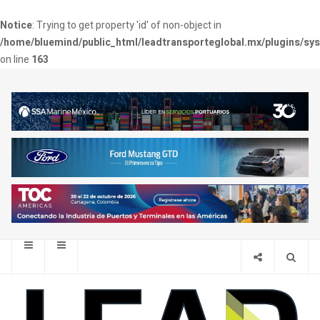
Notice
: Trying to get property 'id' of non-object in
/home/bluemind/public_html/leadtransporteglobal.mx/plugins/sy
on line
163