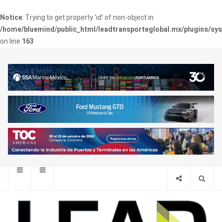
Notice
: Trying to get property 'id' of non-object in
/home/bluemind/public_html/leadtransporteglobal.mx/plugins/sy
on line
163