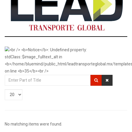
Enter
Part
of
Display
Title
#
No matching items were found.