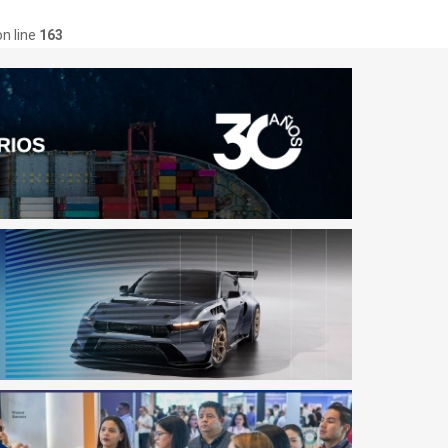
n line
163