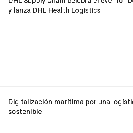
DHL Supply Chain celebra el evento “D
y lanza DHL Health Logistics
Digitalización marítima por una logíst
sostenible