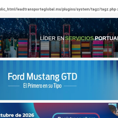
lic_html/leadtransporteglobal.mx/plugins/system/tagz/tagz.php
o