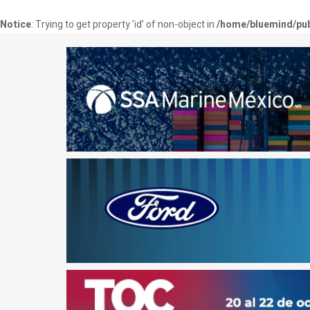
Notice
: Trying to get property 'id' of non-object in
/home/bluemind/pub