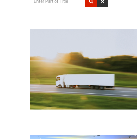
Part
of
Title