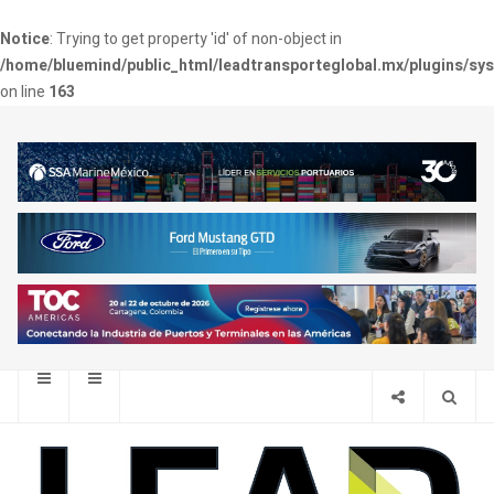
Notice
: Trying to get property 'id' of non-object in
/home/bluemind/public_html/leadtransporteglobal.mx/plugins/sy
on line
163