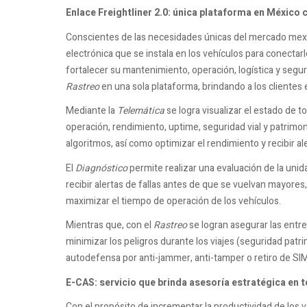
Enlace Freightliner 2.0: única plataforma en México
Conscientes de las necesidades únicas del mercado mex
electrónica que se instala en los vehículos para conectarlos
fortalecer su mantenimiento, operación, logística y segur
Rastreo
en una sola plataforma, brindando a los clientes e
Mediante la
Telemática
se logra visualizar el estado de t
operación, rendimiento, uptime, seguridad vial y patrimoni
algoritmos, así como optimizar el rendimiento y recibir a
El
Diagnóstico
permite realizar una evaluación de la unid
recibir alertas de fallas antes de que se vuelvan mayores, 
maximizar el tiempo de operación de los vehículos.
Mientras que, con el
Rastreo
se logran asegurar las entre
minimizar los peligros durante los viajes (seguridad pat
autodefensa por anti-jammer, anti-tamper o retiro de SIM
E-CAS: servicio que brinda asesoría estratégica en 
Con el propósito de incrementar la productividad de los 