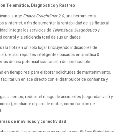
 con Telemática, Diagnóstico y Rastreo
icano, surge
Enlace Freightliner 2.0
, una herramienta
 a internet, a fin de aumentar la rentabilidad de las flotas al
idad. Integra los servicios de
Telemática
,
Diagnóstico
y
l control y la eficiencia total de sus unidades.
oda la flota en un solo lugar (incluyendo indicadores de
al), recibir reportes inteligentes basados en analítica &
lertas de una potencial sustracción de combustible.
ad en tiempo real para elaborar solicitudes de mantenimiento,
facilitar un enlace directo con el distribuidor de confianza y
gas a tiempo, reducir el riesgo de accidentes (seguridad vial) y
rimonial), mediante el paro de motor, como función de
.
temas de movilidad y conectividad
vehículos de los clientes que ya cuentan con
Enlace Freightliner