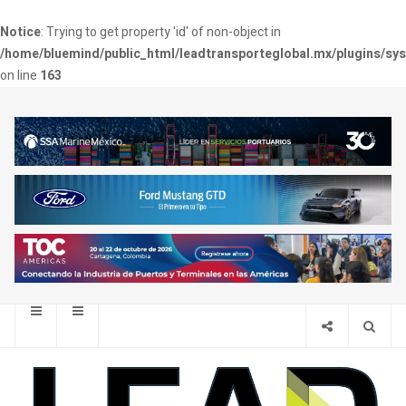
Notice
: Trying to get property 'id' of non-object in
/home/bluemind/public_html/leadtransporteglobal.mx/plugins/sy
on line
163