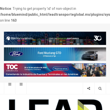
Notice
: Trying to get property 'id' of non-object in
/home/bluemind/public_html/leadtransporteglobal.mx/plugins/sy
on line
163