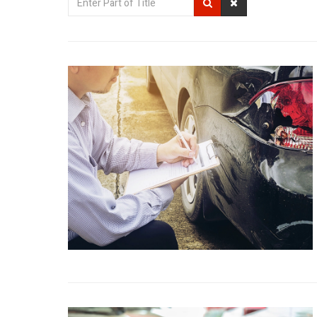
Part
of
Title