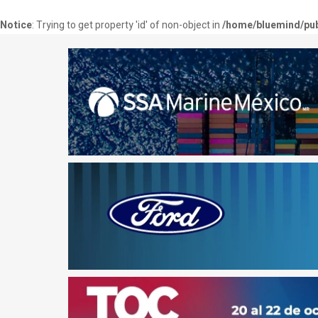
Notice
: Trying to get property 'id' of non-object in
/home/bluemind/pub