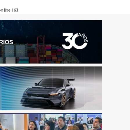
n line
163