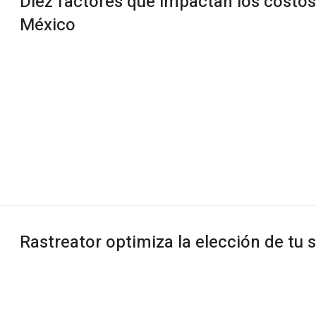
Diez factores que impactan los costos
México
Rastreator optimiza la elección de tu 