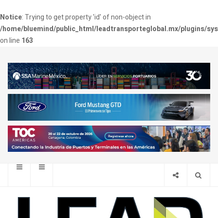
Notice
: Trying to get property 'id' of non-object in
/home/bluemind/public_html/leadtransporteglobal.mx/plugins/sy
on line
163