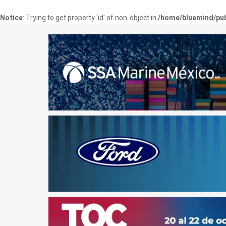
Notice
: Trying to get property 'id' of non-object in
/home/bluemind/pub