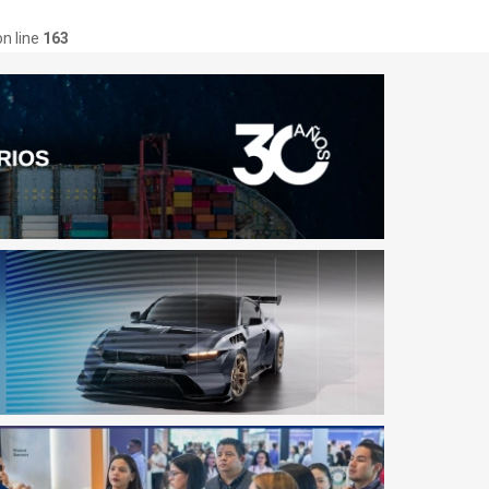
n line
163