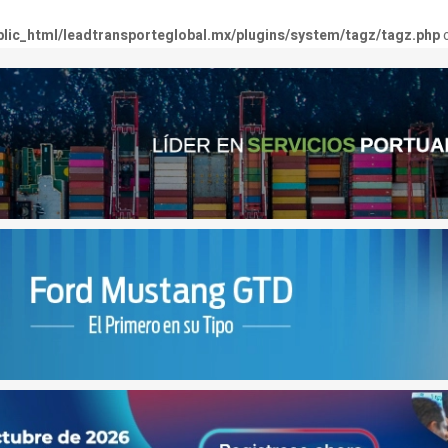
lic_html/leadtransporteglobal.mx/plugins/system/tagz/tagz.php
o