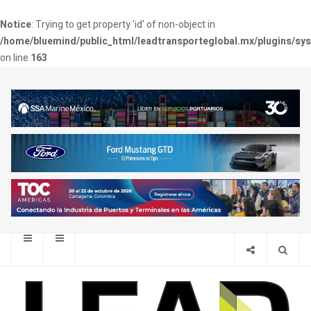
Notice
: Trying to get property 'id' of non-object in
/home/bluemind/public_html/leadtransporteglobal.mx/plugins/sy
on line
163