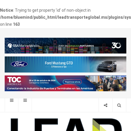
Notice
: Trying to get property 'id' of non-object in
/home/bluemind/public_html/leadtransporteglobal.mx/plugins/sy
on line
163