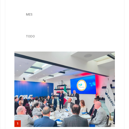
MES
TODO
1