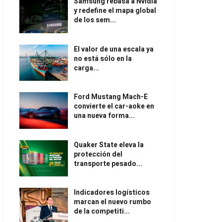
Samsung rebasa a Nvidia
y redefine el mapa global
de los sem...
El valor de una escala ya
no está sólo en la
carga...
Ford Mustang Mach-E
convierte el car-aoke en
una nueva forma...
Quaker State eleva la
protección del
transporte pesado...
Indicadores logísticos
marcan el nuevo rumbo
de la competiti...