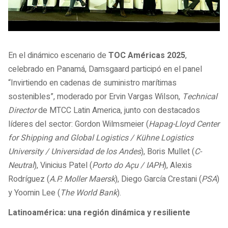
En el dinámico escenario de
TOC Américas 2025
,
celebrado en Panamá, Damsgaard participó en el panel
“Invirtiendo en cadenas de suministro marítimas
sostenibles”, moderado por Ervin Vargas Wilson,
Technical
Director
de MTCC Latin America, junto con destacados
líderes del sector: Gordon Wilmsmeier (
Hapag-Lloyd Center
for Shipping and Global Logistics / Kühne Logistics
University / Universidad de los Andes
), Boris Mullet (
C-
Neutral
), Vinicius Patel (
Porto do Açu / IAPH
), Alexis
Rodríguez (
A.P. Moller Maersk
), Diego García Crestani (
PSA
)
y Yoomin Lee (
The World Bank
).
Latinoamérica: una región dinámica y resiliente